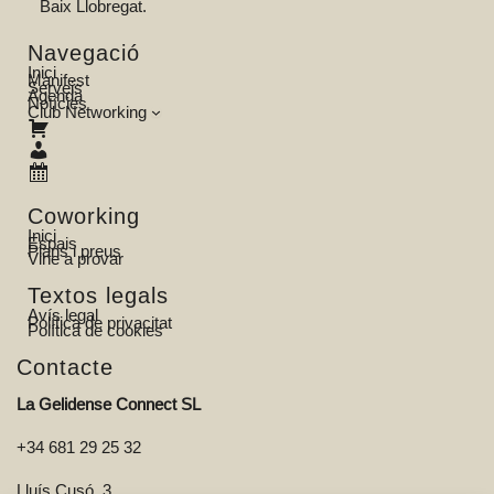
Baix Llobregat.
Navegació
Inici
Manifest
Serveis
Agenda
Notícies
Club Networking
Coworking
Inici
Espais
Plans i preus
Vine a provar
Textos legals
Avís legal
Política de privacitat
Política de cookies
Contacte
La Gelidense Connect SL
+34 681 29 25 32
Lluís Cusó, 3