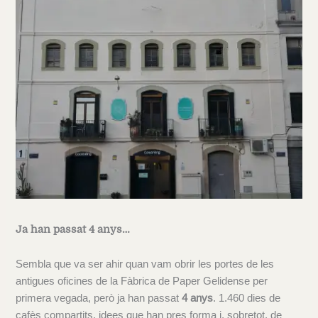
Ja han passat 4 anys…
Sembla que va ser ahir quan vam obrir les portes de les
antigues oficines de la Fàbrica de Paper Gelidense per
primera vegada, però ja han passat
4 anys
. 1.460 dies de
cafès compartits, idees que han pres forma i, sobretot, de