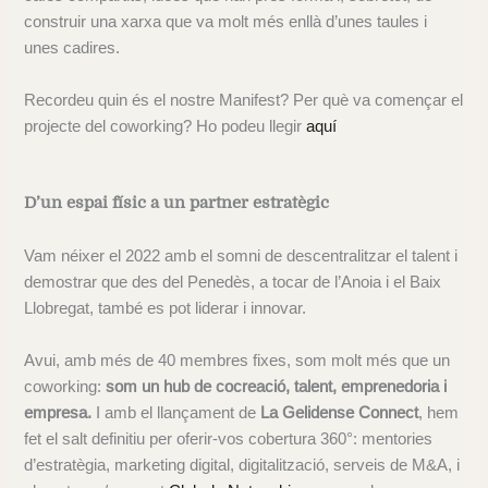
construir una xarxa que va molt més enllà d’unes taules i
unes cadires.
Recordeu quin és el nostre Manifest? Per què va començar el
projecte del coworking? Ho podeu llegir
aquí
D’un espai físic a un partner estratègic
Vam néixer el 2022 amb el somni de descentralitzar el talent i
demostrar que des del Penedès, a tocar de l’Anoia i el Baix
Llobregat, també es pot liderar i innovar.
Avui, amb més de 40 membres fixes, som molt més que un
coworking:
som un hub de cocreació, talent, emprenedoria i
empresa.
I amb el llançament de
La Gelidense Connect
, hem
fet el salt definitiu per oferir-vos cobertura 360°: mentories
d’estratègia, marketing digital, digitalització, serveis de M&A, i