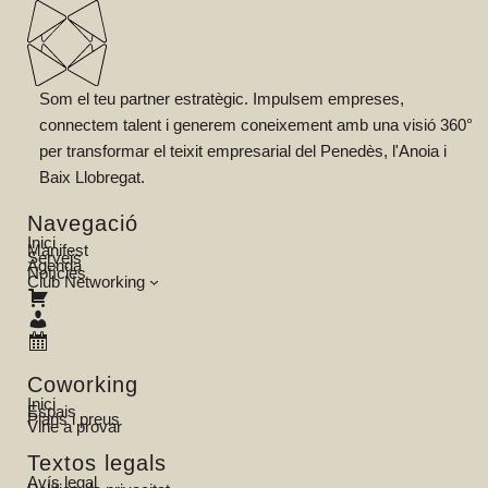
Som el teu partner estratègic. Impulsem empreses,
connectem talent i generem coneixement amb una visió 360°
per transformar el teixit empresarial del Penedès, l'Anoia i
Baix Llobregat.
Navegació
Inici
Manifest
Serveis
Agenda
Notícies
Club Networking
Coworking
Inici
Espais
Plans i preus
Vine a provar
Textos legals
Avís legal