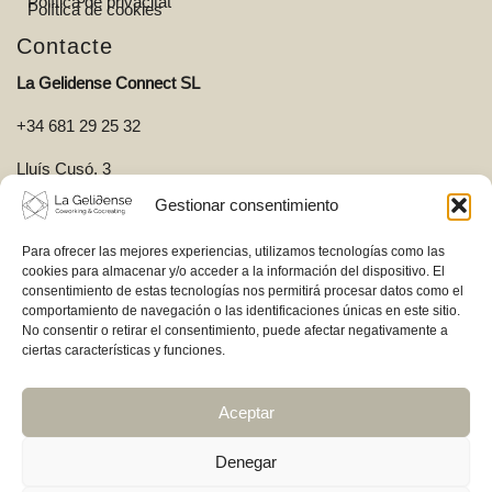
Política de privacitat
Política de cookies
Contacte
La Gelidense Connect SL
+34 681 29 25 32
Lluís Cusó, 3
Gestionar consentimiento
Pol. Ind. La Gelidense
Para ofrecer las mejores experiencias, utilizamos tecnologías como las
08790 Gelida
cookies para almacenar y/o acceder a la información del dispositivo. El
consentimiento de estas tecnologías nos permitirá procesar datos como el
comportamiento de navegación o las identificaciones únicas en este sitio.
No consentir o retirar el consentimiento, puede afectar negativamente a
ciertas características y funciones.
Oferim serveis que faciliten coneixement, innovació, connexions i
Aceptar
Denegar
© 2026 La Gelidense Connect. Tots els drets reservats